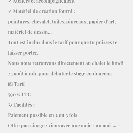
✔ Ateliers et accompagnement
✔ Matériel de création fourni :
peintures, chevalet, toiles, pinceaux, papier d’art,
matériel de dessin…
Tout est inclus dans le tarif pour que tu puisses te
laisser porter.
Nous nous retrouvons directement au chalet le lundi
24 août à 10h, pour débuter le stage en douceur.
💶 Tarif
590 € TTC
💫 Facilités :
Paiement possible en 2 ou 3 fois
Offre parrainage : viens avec une amie / un ami → –